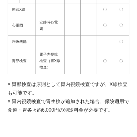
胸部X線
〇
〇
安静時心電
心電図
〇
〇
図
呼吸機能
〇
電子内視鏡
胃部検査
検査（胃X線
〇
〇
検査）
※ 胃部検査は原則として胃内視鏡検査ですが、X線検査
も可能です。
※ 胃内視鏡検査で胃生検が追加された場合、保険適用で
食道・胃各々約6,000円の別途料金が必要です。