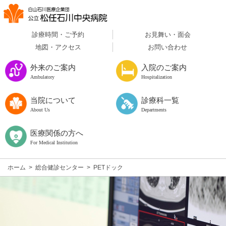
診療時間・ご予約
お見舞い・面会
地図・アクセス
お問い合わせ
外来のご案内
入院のご案内
Ambulatory
Hospitalization
当院について
診療科一覧
About Us
Departments
医療関係の方へ
For Medical Institution
ホーム
>
総合健診センター
>
PETドック