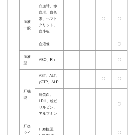
白血球、赤
血球、血色
素、ヘマト
〇
〇
血液
クリット、
一般
血小板
血液像
〇
血液
ABO、Rh
〇
型
AST、ALT、
〇
〇
γGTP、ALP
肝機
総蛋白、
能
LDH、総ビ
〇
リルビン、
アルブミン
肝炎
HBs抗原、
ウイ
〇