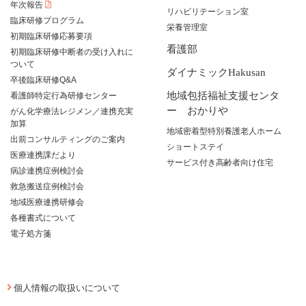
年次報告
リハビリテーション室
臨床研修プログラム
栄養管理室
初期臨床研修応募要項
看護部
初期臨床研修中断者の受け入れに
ついて
ダイナミックHakusan
卒後臨床研修Q&A
地域包括福祉支援センタ
看護師特定行為研修センター
ー おかりや
がん化学療法レジメン／連携充実
加算
地域密着型特別養護老人ホーム
出前コンサルティングのご案内
ショートステイ
医療連携課だより
サービス付き高齢者向け住宅
病診連携症例検討会
救急搬送症例検討会
地域医療連携研修会
各種書式について
電子処方箋
個人情報の取扱いについて