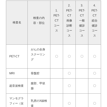
2.
3.
4.
1.
PET-
PET-
PET-
PET-
CT
CT
CT
検査の内
CT
画像
一般
総合
検査名
容・部位
コー
診断
健診
健診
ス
コー
コー
コー
ス
ス
ス
がんの全身
スクーリン
PET-CT
〇
〇
〇
〇
グ
MRI
骨盤腔
〇
〇
腹部、甲状
超音波検査
〇
〇
腺
マンモグラ
乳房のX線検
フィー（女
〇
〇
査