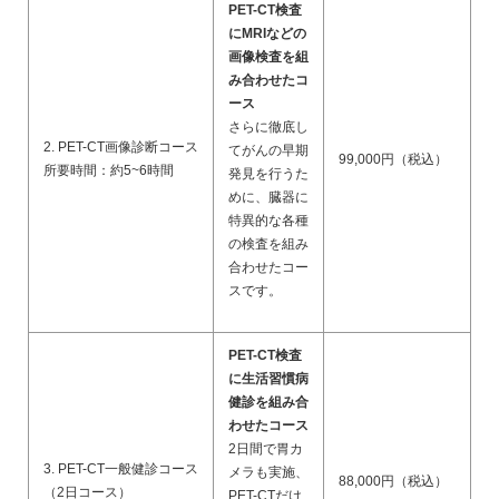
PET-CT検査
にMRIなどの
画像検査を組
み合わせたコ
ース
さらに徹底し
2. PET-CT画像診断コース
てがんの早期
99,000円（税込）
所要時間：約5~6時間
発見を行うた
めに、臓器に
特異的な各種
の検査を組み
合わせたコー
スです。
PET-CT検査
に生活習慣病
健診を組み合
わせたコース
2日間で胃カ
3. PET-CT一般健診コース
メラも実施、
88,000円（税込）
（2日コース）
PET-CTだけ