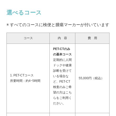
選べるコース
※ すべてのコースに検便と腫瘍マーカーが付いています
コース
内 容
費 用
PET-CTのみ
の基本コース
定期的に人間
ドックや健康
診断を受けて
1. PET-CTコース
いる場合な
55,000円（税込）
所要時間：約4~5時間
ど、PET-CT
検査のみご希
望の方はこち
らをご利用く
ださい。