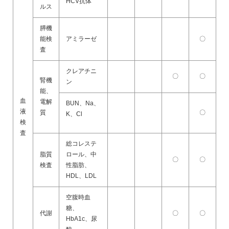
HCV抗体
ルス
膵機
能検
アミラーゼ
〇
査
クレアチニ
〇
〇
腎機
ン
能、
血
電解
BUN、Na、
液
質
〇
K、Cl
検
査
総コレステ
脂質
ロール、中
〇
〇
検査
性脂肪、
HDL、LDL
空腹時血
糖、
代謝
〇
〇
HbA1c、尿