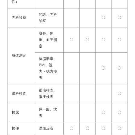
性）
問診、内科
内科診察
〇
〇
診察
身長、体
重、血圧測
〇
〇
〇
〇
定
身体測定
体脂肪率、
BMI、視
〇
〇
力・聴力検
査
眼底検査、
眼科検査
〇
眼圧検査
尿一般、沈
検尿
〇
〇
査
検便
潜血反応
〇
〇
〇
〇