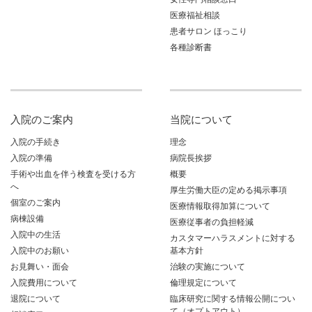
医療福祉相談
患者サロン ほっこり
各種診断書
入院のご案内
当院について
入院の手続き
理念
入院の準備
病院長挨拶
手術や出血を伴う検査を受ける方
概要
へ
厚生労働大臣の定める掲示事項
個室のご案内
医療情報取得加算について
病棟設備
医療従事者の負担軽減
入院中の生活
カスタマーハラスメントに対する
入院中のお願い
基本方針
お見舞い・面会
治験の実施について
入院費用について
倫理規定について
退院について
臨床研究に関する情報公開につい
て（オプトアウト）