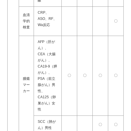
酸
CRP、
血清
ASO、RF、
学的
〇
Wa反応
検査
AFP（肝が
ん）、
CEA（大腸
がん）、
CA19-9（膵
がん）、
〇
〇
〇
〇
腫瘍
PSA（前立
マー
腺がん）男
カー
性、
CA125（卵
巣がん）女
性
SCC（肺が
〇
〇
ん）男性