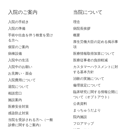
入院のご案内
当院について
入院の手続き
理念
入院の準備
病院長挨拶
手術や出血を伴う検査を受け
概要
る方へ
厚生労働大臣の定める掲示事
個室のご案内
項
病棟設備
医療情報取得加算について
入院中の生活
医療従事者の負担軽減
入院中のお願い
カスタマーハラスメントに対
する基本方針
お見舞い・面会
治験の実施について
入院費用について
倫理規定について
退院について
臨床研究に関する情報公開に
相談窓口
ついて（オプトアウト）
施設案内
公表資料
医療安全対策
まっちゅうだより
感染防止対策
院内施設
当院を受診される方へ（一般
フロアマップ
診療に関するご案内）