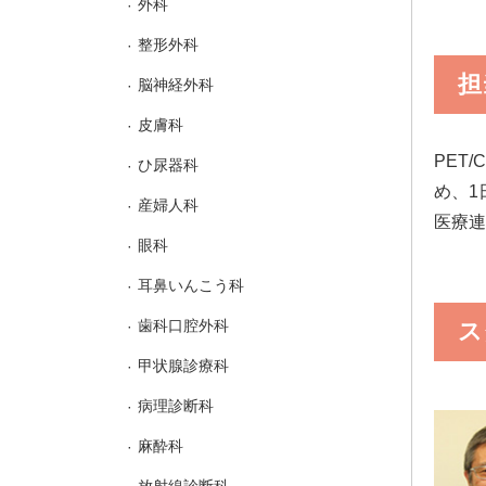
外科
整形外科
担
脳神経外科
皮膚科
PET
ひ尿器科
め、1
産婦人科
医療連
眼科
耳鼻いんこう科
歯科口腔外科
ス
甲状腺診療科
病理診断科
麻酔科