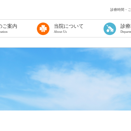
診療時間・
のご案内
当院について
診療
zation
About Us
Depart
う検査を受ける方へ
て
る方へ（一般診療に関するご案内）
ンフレット
理念
病院長挨拶
概要
厚生労働大臣の定める掲示事項
医療情報取得加算について
医療従事者の負担軽減
カスタマーハラスメントに対する基本方針
治験の実施について
倫理規定について
臨床研究に関する情報公開について（オプトアウト）
公表資料
まっちゅうだより
院内施設
フロアマップ
地図・アクセス
連携医療機関・協力対象施設
広域医療連携
歯科口腔外科
甲状腺診療科
病理診断科
麻酔科
放射線診断科
放射線治療科
PETセンター
総合健診セン
集中治療室
臨床検査科
ものわすれ科
小児外科
形成外科
救急医療部
災害医療対策
糖尿病内分泌
消化器内科
循環器内科
呼吸器内科
腎リウマチ内
脳神経内科
精神科
小児科
外科
整形外科
脳神経外科
皮膚科
ひ尿器科
産婦人科
眼科
耳鼻いんこう