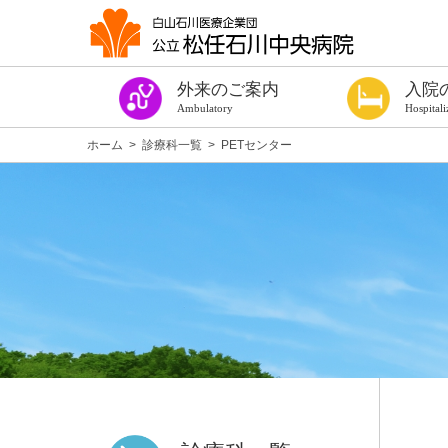
外来のご案内
入院
Ambulatory
Hospitali
今週の診察表
診療時間・ご予約
はじめての方
紹介状をお持ちの方
診察券をお持ちの方（過去に受診したことのある方）
手術や出血を伴う検査を受ける方へ
健康診断
専門外来
発熱者外来
セカンドオピニオン外来
看護外来
よろず相談室
がん相談支援センター
女性専門相談窓口
医療福祉相談
患者サロン ほっこり
各種診断書
入院の手続き
入院の準備
手術や出血を伴
個室のご案内
病棟設備
入院中の生活
入院中のお願い
お見舞い・面会
入院費用につい
退院について
相談窓口
施設案内
医療安全対策
感染防止対策
当院を受診され
入院のご案内パ
ホーム
>
診療科一覧
>
PETセンター