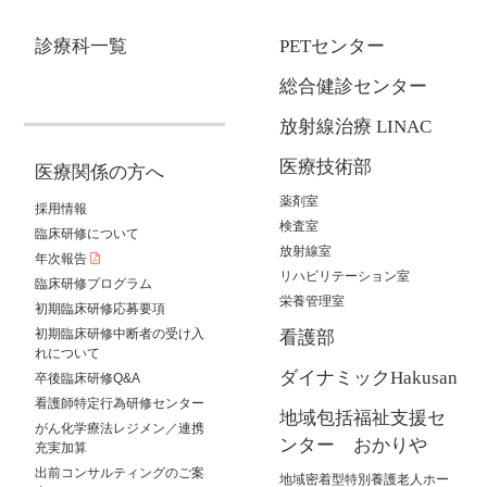
診療科一覧
PETセンター
総合健診センター
放射線治療 LINAC
医療技術部
医療関係の方へ
薬剤室
採用情報
検査室
臨床研修について
放射線室
年次報告
リハビリテーション室
臨床研修プログラム
栄養管理室
初期臨床研修応募要項
初期臨床研修中断者の受け入
看護部
れについて
ダイナミックHakusan
卒後臨床研修Q&A
看護師特定行為研修センター
地域包括福祉支援セ
がん化学療法レジメン／連携
ンター おかりや
充実加算
出前コンサルティングのご案
地域密着型特別養護老人ホー