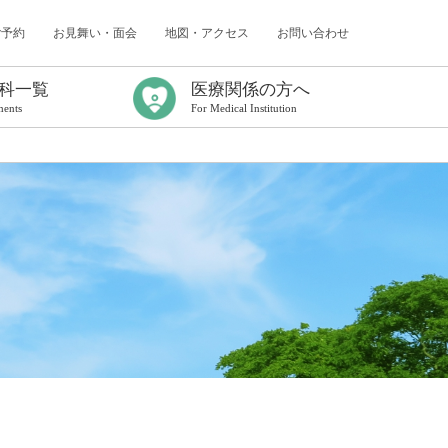
ご予約
お見舞い・面会
地図・アクセス
お問い合わせ
科一覧
医療関係の方へ
ments
For Medical Institution
ター
（認知症研究所）
センター
内科
科
科
採用情報
臨床研修について
年次報告
臨床研修プログラム
初期臨床研修応募要項
初期臨床研修中断者の受け入れについて
卒後臨床研修Q&A
看護師特定行為研修センター
がん化学療法レジメン／連携充実加算
出前コンサルティングのご案内
医療連携課だより
病診連携症例検討会
救急搬送症例検討会
地域医療連携研修会
各種書式について
電子処方箋