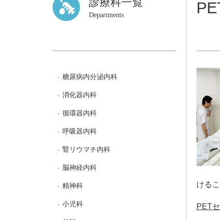
診療科一覧
P
Departments
糖尿病内分泌内科
消化器内科
循環器内科
呼吸器内科
腎リウマチ内科
脳神経内科
けるこ
精神科
小児科
PET