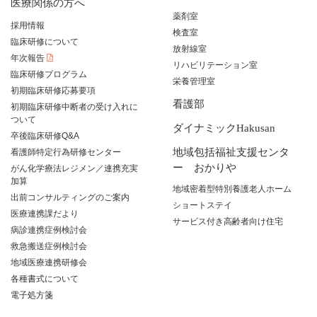
医療関係の方へ
薬剤室
採用情報
検査室
臨床研修について
放射線室
年次報告
リハビリテーション室
臨床研修プログラム
栄養管理室
初期臨床研修応募要項
看護部
初期臨床研修中断者の受け入れに
ついて
ダイナミックHakusan
卒後臨床研修Q&A
地域包括福祉支援センタ
看護師特定行為研修センター
ー おかりや
がん化学療法レジメン／連携充実
加算
地域密着型特別養護老人ホーム
出前コンサルティングのご案内
ショートステイ
医療連携課だより
サービス付き高齢者向け住宅
病診連携症例検討会
救急搬送症例検討会
地域医療連携研修会
各種書式について
電子処方箋