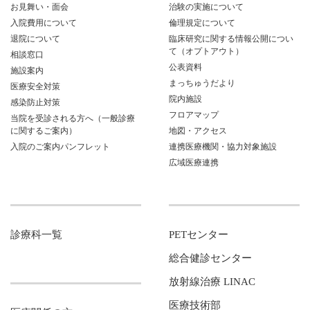
お見舞い・面会
治験の実施について
入院費用について
倫理規定について
退院について
臨床研究に関する情報公開につい
て（オプトアウト）
相談窓口
公表資料
施設案内
まっちゅうだより
医療安全対策
院内施設
感染防止対策
フロアマップ
当院を受診される方へ（一般診療
に関するご案内）
地図・アクセス
入院のご案内パンフレット
連携医療機関・協力対象施設
広域医療連携
診療科一覧
PETセンター
総合健診センター
放射線治療 LINAC
医療技術部