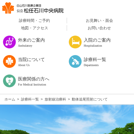
診療時間・ご予約
お見舞い・面会
地図・アクセス
お問い合わせ
外来のご案内
入院のご案内
Ambulatory
Hospitalization
当院について
診療科一覧
About Us
Departments
医療関係の方へ
For Medical Institution
ホーム
>
診療科一覧
>
放射線治療科
>
動体追尾照射について