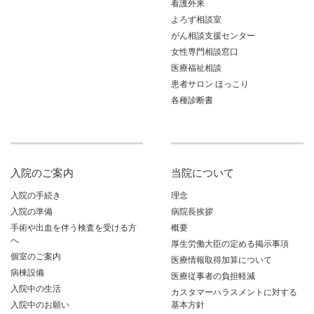
看護外来
よろず相談室
がん相談支援センター
女性専門相談窓口
医療福祉相談
患者サロン ほっこり
各種診断書
入院のご案内
当院について
入院の手続き
理念
入院の準備
病院長挨拶
手術や出血を伴う検査を受ける方
概要
へ
厚生労働大臣の定める掲示事項
個室のご案内
医療情報取得加算について
病棟設備
医療従事者の負担軽減
入院中の生活
カスタマーハラスメントに対する
入院中のお願い
基本方針