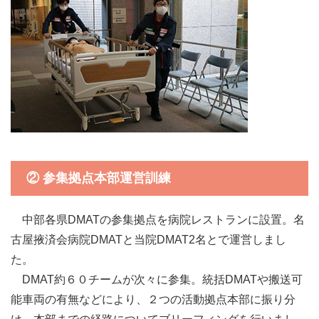
② 参集拠点本部運営訓練
中部各県DMATの参集拠点を病院レストランに設置。名
古屋掖済会病院DMATと当院DMAT2名とで運営しまし
た。
DMAT約６０チームが次々に参集。統括DMATや搬送可
能車両の有無などにより、２つの活動拠点本部に振り分