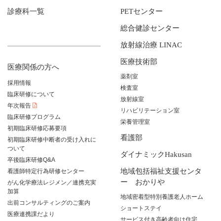
診療科一覧
PETセンター
総合健診センター
放射線治療 LINAC
医療技術部
医療関係の方へ
薬剤室
採用情報
検査室
臨床研修について
放射線室
年次報告
リハビリテーション室
臨床研修プログラム
栄養管理室
初期臨床研修応募要項
看護部
初期臨床研修中断者の受け入れに
ついて
ダイナミックHakusan
卒後臨床研修Q&A
地域包括福祉支援センタ
看護師特定行為研修センター
ー おかりや
がん化学療法レジメン／連携充実
加算
地域密着型特別養護老人ホーム
出前コンサルティングのご案内
ショートステイ
医療連携課だより
サービス付き高齢者向け住宅