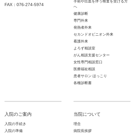
手術や出血を伴う検査を受ける方
FAX：076-274-5974
へ
健康診断
専門外来
発熱者外来
セカンドオピニオン外来
看護外来
よろず相談室
がん相談支援センター
女性専門相談窓口
医療福祉相談
患者サロン ほっこり
各種診断書
入院のご案内
当院について
入院の手続き
理念
入院の準備
病院長挨拶