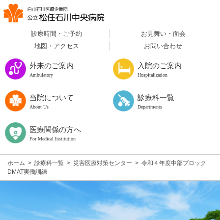
診療時間・ご予約
お見舞い・面会
地図・アクセス
お問い合わせ
外来のご案内
入院のご案内
Ambulatory
Hospitalization
当院について
診療科一覧
About Us
Departments
医療関係の方へ
For Medical Institution
ホーム
>
診療科一覧
>
災害医療対策センター
>
令和４年度中部ブロック
DMAT実働訓練