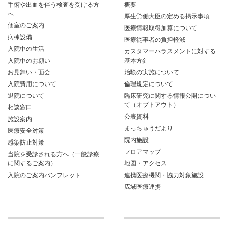
手術や出血を伴う検査を受ける方
概要
へ
厚生労働大臣の定める掲示事項
個室のご案内
医療情報取得加算について
病棟設備
医療従事者の負担軽減
入院中の生活
カスタマーハラスメントに対する
入院中のお願い
基本方針
お見舞い・面会
治験の実施について
入院費用について
倫理規定について
退院について
臨床研究に関する情報公開につい
て（オプトアウト）
相談窓口
公表資料
施設案内
まっちゅうだより
医療安全対策
院内施設
感染防止対策
フロアマップ
当院を受診される方へ（一般診療
に関するご案内）
地図・アクセス
入院のご案内パンフレット
連携医療機関・協力対象施設
広域医療連携