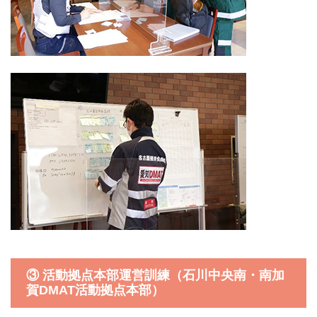
③ 活動拠点本部運営訓練（石川中央南・南加
賀DMAT活動拠点本部）