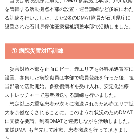
当院は病院訓練に加え、DMAT参集拠点本部、犀川以南
を管轄する活動拠点本部の設置・運営訓練など多岐にわた
る訓練を行いました。また2名のDMAT隊員が石川県庁に
設置された石川県保健医療福祉調整本部で活動しました。
① 病院災害対応訓練
災害対策本部を正面ロビー、赤エリアを外科系処置室に
設置。参集した病院職員は本部で職員登録を行った後、担
当部署で活動開始。多数傷病者を受け入れ、安定化治療、
ストレッチャーで患者搬送する訓練を行いました。
想定以上の重症患者が次々に搬送されるため赤エリア拡
大を余儀なくされることに。このような状況のためDMAT
に支援を要請、到着DMATと連携しながら活動しました。
支援DMATも率先して診療、患者搬送を行って頂きまし
た。