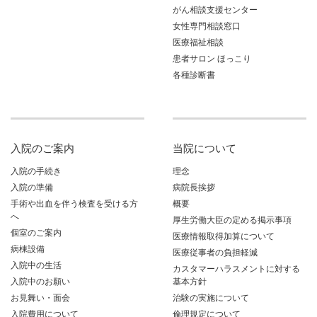
がん相談支援センター
女性専門相談窓口
医療福祉相談
患者サロン ほっこり
各種診断書
入院のご案内
当院について
入院の手続き
理念
入院の準備
病院長挨拶
手術や出血を伴う検査を受ける方
概要
へ
厚生労働大臣の定める掲示事項
個室のご案内
医療情報取得加算について
病棟設備
医療従事者の負担軽減
入院中の生活
カスタマーハラスメントに対する
入院中のお願い
基本方針
お見舞い・面会
治験の実施について
入院費用について
倫理規定について