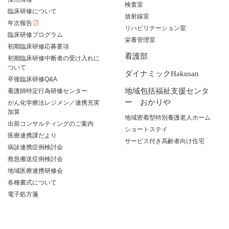
検査室
臨床研修について
放射線室
年次報告
リハビリテーション室
臨床研修プログラム
栄養管理室
初期臨床研修応募要項
看護部
初期臨床研修中断者の受け入れに
ついて
ダイナミックHakusan
卒後臨床研修Q&A
地域包括福祉支援センタ
看護師特定行為研修センター
ー おかりや
がん化学療法レジメン／連携充実
加算
地域密着型特別養護老人ホーム
出前コンサルティングのご案内
ショートステイ
医療連携課だより
サービス付き高齢者向け住宅
病診連携症例検討会
救急搬送症例検討会
地域医療連携研修会
各種書式について
電子処方箋