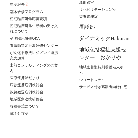
放射線室
年次報告
リハビリテーション室
臨床研修プログラム
栄養管理室
初期臨床研修応募要項
初期臨床研修中断者の受け入
看護部
れについて
ダイナミックHakusan
卒後臨床研修Q&A
看護師特定行為研修センター
地域包括福祉支援セ
がん化学療法レジメン／連携
ンター おかりや
充実加算
出前コンサルティングのご案
地域密着型特別養護老人ホー
内
ム
医療連携課だより
ショートステイ
病診連携症例検討会
サービス付き高齢者向け住宅
救急搬送症例検討会
地域医療連携研修会
各種書式について
電子処方箋