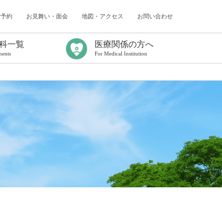
ご予約
お見舞い・面会
地図・アクセス
お問い合わせ
科一覧
医療関係の方へ
ments
For Medical Institution
ター
（認知症研究所）
センター
内科
科
科
採用情報
臨床研修について
年次報告
臨床研修プログラム
初期臨床研修応募要項
初期臨床研修中断者の受け入れについて
卒後臨床研修Q&A
看護師特定行為研修センター
がん化学療法レジメン／連携充実加算
出前コンサルティングのご案内
医療連携課だより
病診連携症例検討会
救急搬送症例検討会
地域医療連携研修会
各種書式について
電子処方箋