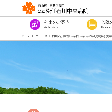
外来のご案内
入院
Ambulatory
Hospitali
今週の診察表
診療時間・ご予約
はじめての方
紹介状をお持ちの方
診察券をお持ちの方（過去に受診したことのある方）
手術や出血を伴う検査を受ける方へ
健康診断
専門外来
発熱者外来
セカンドオピニオン外来
看護外来
よろず相談室
がん相談支援センター
女性専門相談窓口
医療福祉相談
患者サロン ほっこり
各種診断書
入院の手続き
入院の準備
手術や出血を伴
個室のご案内
病棟設備
入院中の生活
入院中のお願い
お見舞い・面会
入院費用につい
退院について
相談窓口
施設案内
医療安全対策
感染防止対策
当院を受診され
入院のご案内パ
ホーム
>
ニュース
>
白山石川医療企業団企業長の年頭挨拶を掲