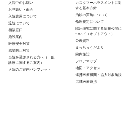
入院中のお願い
カスタマーハラスメントに対
する基本方針
お見舞い・面会
治験の実施について
入院費用について
倫理規定について
退院について
臨床研究に関する情報公開に
相談窓口
ついて（オプトアウト）
施設案内
公表資料
医療安全対策
まっちゅうだより
感染防止対策
院内施設
当院を受診される方へ（一般
フロアマップ
診療に関するご案内）
地図・アクセス
入院のご案内パンフレット
連携医療機関・協力対象施設
広域医療連携