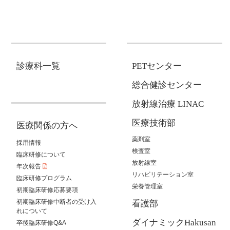
診療科一覧
PETセンター
総合健診センター
放射線治療 LINAC
医療技術部
医療関係の方へ
薬剤室
採用情報
検査室
臨床研修について
放射線室
年次報告
リハビリテーション室
臨床研修プログラム
栄養管理室
初期臨床研修応募要項
初期臨床研修中断者の受け入
看護部
れについて
ダイナミックHakusan
卒後臨床研修Q&A