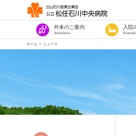
外来のご案内
入院
Ambulatory
Hospitali
今週の診察表
診療時間・ご予約
はじめての方
紹介状をお持ちの方
診察券をお持ちの方（過去に受診したことのある方）
手術や出血を伴う検査を受ける方へ
健康診断
専門外来
発熱者外来
セカンドオピニオン外来
看護外来
よろず相談室
がん相談支援センター
女性専門相談窓口
医療福祉相談
患者サロン ほっこり
各種診断書
入院の手続き
入院の準備
手術や出血を伴
個室のご案内
病棟設備
入院中の生活
入院中のお願い
お見舞い・面会
入院費用につい
退院について
相談窓口
施設案内
医療安全対策
感染防止対策
当院を受診され
入院のご案内パ
ホーム
>
ニュース