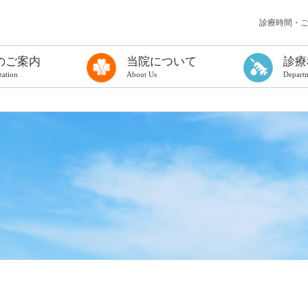
診療時間・
のご案内
当院について
診療
zation
About Us
Depart
う検査を受ける方へ
て
る方へ（一般診療に関するご案内）
ンフレット
理念
病院長挨拶
概要
厚生労働大臣の定める掲示事項
医療情報取得加算について
医療従事者の負担軽減
カスタマーハラスメントに対する基本方針
治験の実施について
倫理規定について
臨床研究に関する情報公開について（オプトアウト）
公表資料
まっちゅうだより
院内施設
フロアマップ
地図・アクセス
連携医療機関・協力対象施設
広域医療連携
歯科口腔外科
甲状腺診療科
病理診断科
麻酔科
放射線診断科
放射線治療科
PETセンター
総合健診セン
集中治療室
臨床検査科
ものわすれ科
小児外科
形成外科
救急医療部
災害医療対策
糖尿病内分泌
消化器内科
循環器内科
呼吸器内科
腎リウマチ内
脳神経内科
精神科
小児科
外科
整形外科
脳神経外科
皮膚科
ひ尿器科
産婦人科
眼科
耳鼻いんこう