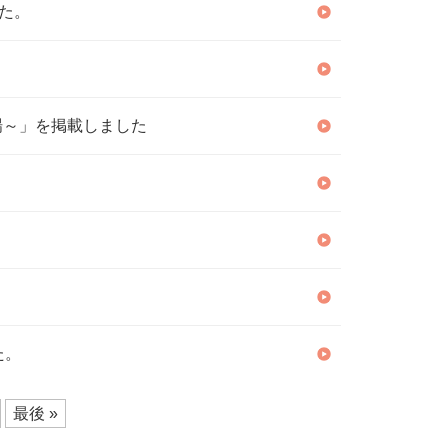
た。
場～」を掲載しました
た。
最後 »