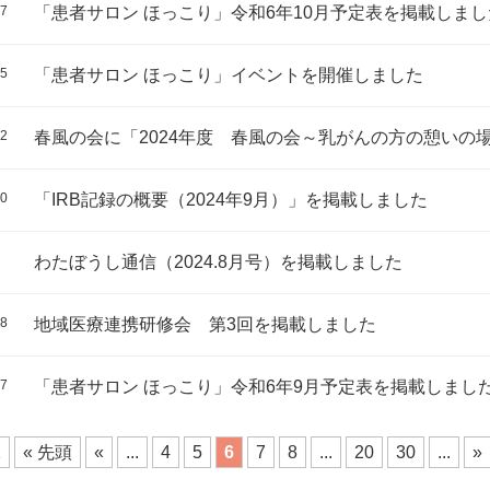
27
「患者サロン ほっこり」令和6年10月予定表を掲載しまし
25
「患者サロン ほっこり」イベントを開催しました
12
春風の会に「2024年度 春風の会～乳がんの方の憩いの
10
「IRB記録の概要（2024年9月）」を掲載しました
わたぼうし通信（2024.8月号）を掲載しました
28
地域医療連携研修会 第3回を掲載しました
27
「患者サロン ほっこり」令和6年9月予定表を掲載しまし
1
« 先頭
«
...
4
5
6
7
8
...
20
30
...
»