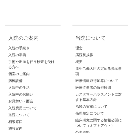
入院のご案内
当院について
入院の手続き
理念
入院の準備
病院長挨拶
手術や出血を伴う検査を受け
概要
る方へ
厚生労働大臣の定める掲示事
個室のご案内
項
病棟設備
医療情報取得加算について
入院中の生活
医療従事者の負担軽減
入院中のお願い
カスタマーハラスメントに対
する基本方針
お見舞い・面会
治験の実施について
入院費用について
倫理規定について
退院について
臨床研究に関する情報公開に
相談窓口
ついて（オプトアウト）
施設案内
公表資料