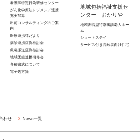
看護師特定行為研修センター
地域包括福祉支援セ
がん化学療法レジメン／連携
ンター おかりや
充実加算
出前コンサルティングのご案
地域密着型特別養護老人ホー
内
ム
医療連携課だより
ショートステイ
病診連携症例検討会
サービス付き高齢者向け住宅
救急搬送症例検討会
地域医療連携研修会
各種書式について
電子処方箋
合わせ
News一覧