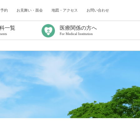
ご予約
お見舞い・面会
地図・アクセス
お問い合わせ
科一覧
医療関係の方へ
ments
For Medical Institution
ター
（認知症研究所）
センター
内科
科
科
採用情報
臨床研修について
年次報告
臨床研修プログラム
初期臨床研修応募要項
初期臨床研修中断者の受け入れについて
卒後臨床研修Q&A
看護師特定行為研修センター
がん化学療法レジメン／連携充実加算
出前コンサルティングのご案内
医療連携課だより
病診連携症例検討会
救急搬送症例検討会
地域医療連携研修会
各種書式について
電子処方箋