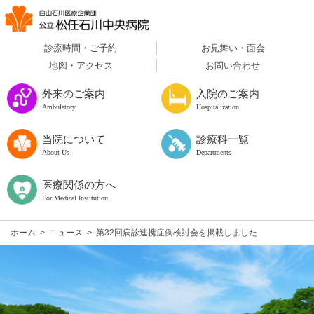
診療時間・ご予約
お見舞い・面会
地図・アクセス
お問い合わせ
外来のご案内
入院のご案内
Ambulatory
Hospitalization
当院について
診療科一覧
About Us
Departments
医療関係の方へ
For Medical Institution
ホーム
>
ニュース
>
第32回病診連携症例検討会を掲載しました