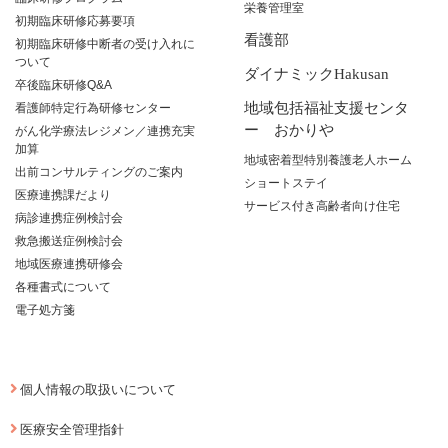
栄養管理室
初期臨床研修応募要項
看護部
初期臨床研修中断者の受け入れに
ついて
ダイナミックHakusan
卒後臨床研修Q&A
地域包括福祉支援センタ
看護師特定行為研修センター
ー おかりや
がん化学療法レジメン／連携充実
加算
地域密着型特別養護老人ホーム
出前コンサルティングのご案内
ショートステイ
医療連携課だより
サービス付き高齢者向け住宅
病診連携症例検討会
救急搬送症例検討会
地域医療連携研修会
各種書式について
電子処方箋
個人情報の取扱いについて
医療安全管理指針