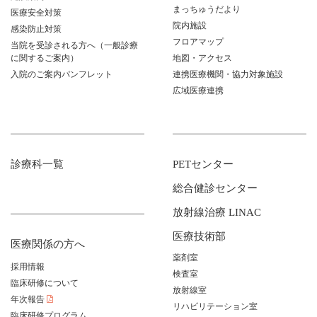
まっちゅうだより
医療安全対策
院内施設
感染防止対策
フロアマップ
当院を受診される方へ（一般診療
に関するご案内）
地図・アクセス
入院のご案内パンフレット
連携医療機関・協力対象施設
広域医療連携
診療科一覧
PETセンター
総合健診センター
放射線治療 LINAC
医療技術部
医療関係の方へ
薬剤室
採用情報
検査室
臨床研修について
放射線室
年次報告
リハビリテーション室
臨床研修プログラム