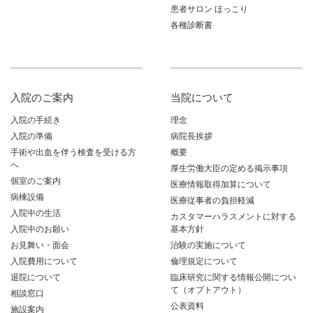
患者サロン ほっこり
各種診断書
入院のご案内
当院について
入院の手続き
理念
入院の準備
病院長挨拶
手術や出血を伴う検査を受ける方
概要
へ
厚生労働大臣の定める掲示事項
個室のご案内
医療情報取得加算について
病棟設備
医療従事者の負担軽減
入院中の生活
カスタマーハラスメントに対する
入院中のお願い
基本方針
お見舞い・面会
治験の実施について
入院費用について
倫理規定について
退院について
臨床研究に関する情報公開につい
て（オプトアウト）
相談窓口
公表資料
施設案内