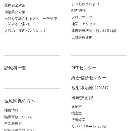
まっちゅうだより
医療安全対策
院内施設
感染防止対策
フロアマップ
当院を受診される方へ（一般診療
に関するご案内）
地図・アクセス
入院のご案内パンフレット
連携医療機関・協力対象施設
広域医療連携
診療科一覧
PETセンター
総合健診センター
放射線治療 LINAC
医療技術部
医療関係の方へ
薬剤室
採用情報
検査室
臨床研修について
放射線室
年次報告
リハビリテーション室
臨床研修プログラム