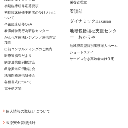
栄養管理室
初期臨床研修応募要項
看護部
初期臨床研修中断者の受け入れに
ついて
ダイナミックHakusan
卒後臨床研修Q&A
地域包括福祉支援センタ
看護師特定行為研修センター
ー おかりや
がん化学療法レジメン／連携充実
加算
地域密着型特別養護老人ホーム
出前コンサルティングのご案内
ショートステイ
医療連携課だより
サービス付き高齢者向け住宅
病診連携症例検討会
救急搬送症例検討会
地域医療連携研修会
各種書式について
電子処方箋
個人情報の取扱いについて
医療安全管理指針