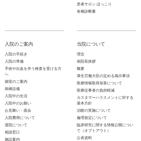
患者サロン ほっこり
各種診断書
入院のご案内
当院について
入院の手続き
理念
入院の準備
病院長挨拶
手術や出血を伴う検査を受ける方
概要
へ
厚生労働大臣の定める掲示事項
個室のご案内
医療情報取得加算について
病棟設備
医療従事者の負担軽減
入院中の生活
カスタマーハラスメントに対する
入院中のお願い
基本方針
お見舞い・面会
治験の実施について
入院費用について
倫理規定について
退院について
臨床研究に関する情報公開につい
て（オプトアウト）
相談窓口
公表資料
施設案内