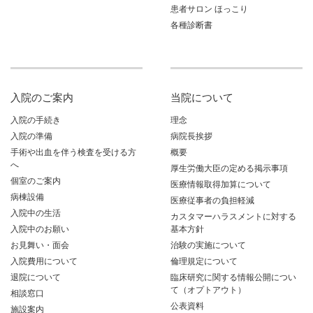
患者サロン ほっこり
各種診断書
入院のご案内
当院について
入院の手続き
理念
入院の準備
病院長挨拶
手術や出血を伴う検査を受ける方
概要
へ
厚生労働大臣の定める掲示事項
個室のご案内
医療情報取得加算について
病棟設備
医療従事者の負担軽減
入院中の生活
カスタマーハラスメントに対する
入院中のお願い
基本方針
お見舞い・面会
治験の実施について
入院費用について
倫理規定について
退院について
臨床研究に関する情報公開につい
て（オプトアウト）
相談窓口
公表資料
施設案内