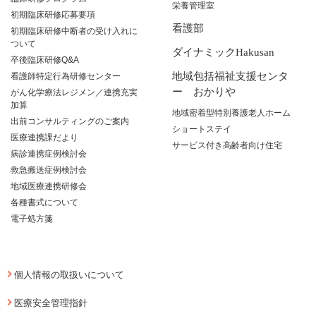
栄養管理室
初期臨床研修応募要項
看護部
初期臨床研修中断者の受け入れに
ついて
ダイナミックHakusan
卒後臨床研修Q&A
地域包括福祉支援センタ
看護師特定行為研修センター
ー おかりや
がん化学療法レジメン／連携充実
加算
地域密着型特別養護老人ホーム
出前コンサルティングのご案内
ショートステイ
医療連携課だより
サービス付き高齢者向け住宅
病診連携症例検討会
救急搬送症例検討会
地域医療連携研修会
各種書式について
電子処方箋
個人情報の取扱いについて
医療安全管理指針