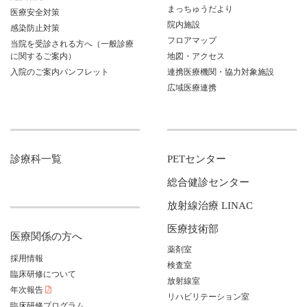
まっちゅうだより
医療安全対策
院内施設
感染防止対策
フロアマップ
当院を受診される方へ（一般診療
に関するご案内）
地図・アクセス
入院のご案内パンフレット
連携医療機関・協力対象施設
広域医療連携
診療科一覧
PETセンター
総合健診センター
放射線治療 LINAC
医療技術部
医療関係の方へ
薬剤室
採用情報
検査室
臨床研修について
放射線室
年次報告
リハビリテーション室
臨床研修プログラム