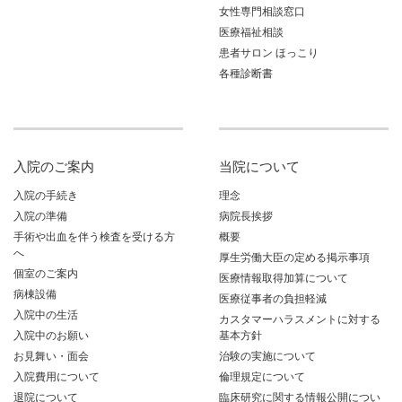
女性専門相談窓口
医療福祉相談
患者サロン ほっこり
各種診断書
入院のご案内
当院について
入院の手続き
理念
入院の準備
病院長挨拶
手術や出血を伴う検査を受ける方
概要
へ
厚生労働大臣の定める掲示事項
個室のご案内
医療情報取得加算について
病棟設備
医療従事者の負担軽減
入院中の生活
カスタマーハラスメントに対する
入院中のお願い
基本方針
お見舞い・面会
治験の実施について
入院費用について
倫理規定について
退院について
臨床研究に関する情報公開につい