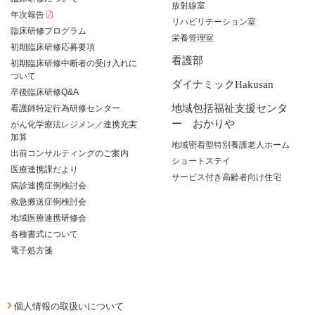
放射線室
年次報告
リハビリテーション室
臨床研修プログラム
栄養管理室
初期臨床研修応募要項
看護部
初期臨床研修中断者の受け入れに
ついて
ダイナミックHakusan
卒後臨床研修Q&A
地域包括福祉支援センタ
看護師特定行為研修センター
ー おかりや
がん化学療法レジメン／連携充実
加算
地域密着型特別養護老人ホーム
出前コンサルティングのご案内
ショートステイ
医療連携課だより
サービス付き高齢者向け住宅
病診連携症例検討会
救急搬送症例検討会
地域医療連携研修会
各種書式について
電子処方箋
個人情報の取扱いについて