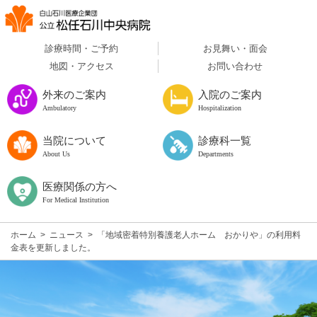
診療時間・ご予約
お見舞い・面会
地図・アクセス
お問い合わせ
外来のご案内
入院のご案内
Ambulatory
Hospitalization
当院について
診療科一覧
About Us
Departments
医療関係の方へ
For Medical Institution
ホーム
>
ニュース
>
「地域密着特別養護老人ホーム おかりや」の利用料
金表を更新しました。