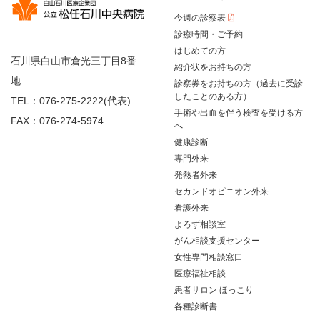
今週の診察表
診療時間・ご予約
はじめての方
石川県白山市倉光三丁目8番
紹介状をお持ちの方
地
診察券をお持ちの方（過去に受診
したことのある方）
TEL：076-275-2222(代表)
手術や出血を伴う検査を受ける方
FAX：076-274-5974
へ
健康診断
専門外来
発熱者外来
セカンドオピニオン外来
看護外来
よろず相談室
がん相談支援センター
女性専門相談窓口
医療福祉相談
患者サロン ほっこり
各種診断書