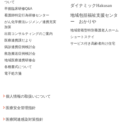
ついて
ダイナミックHakusan
卒後臨床研修Q&A
地域包括福祉支援センタ
看護師特定行為研修センター
ー おかりや
がん化学療法レジメン／連携充実
加算
地域密着型特別養護老人ホーム
出前コンサルティングのご案内
ショートステイ
医療連携課だより
サービス付き高齢者向け住宅
病診連携症例検討会
救急搬送症例検討会
地域医療連携研修会
各種書式について
電子処方箋
個人情報の取扱いについて
医療安全管理指針
医療関連感染対策指針