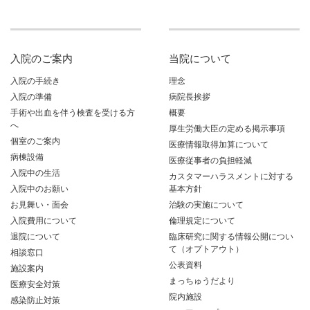
入院のご案内
当院について
入院の手続き
理念
入院の準備
病院長挨拶
手術や出血を伴う検査を受ける方
概要
へ
厚生労働大臣の定める掲示事項
個室のご案内
医療情報取得加算について
病棟設備
医療従事者の負担軽減
入院中の生活
カスタマーハラスメントに対する
入院中のお願い
基本方針
お見舞い・面会
治験の実施について
入院費用について
倫理規定について
退院について
臨床研究に関する情報公開につい
て（オプトアウト）
相談窓口
公表資料
施設案内
まっちゅうだより
医療安全対策
院内施設
感染防止対策