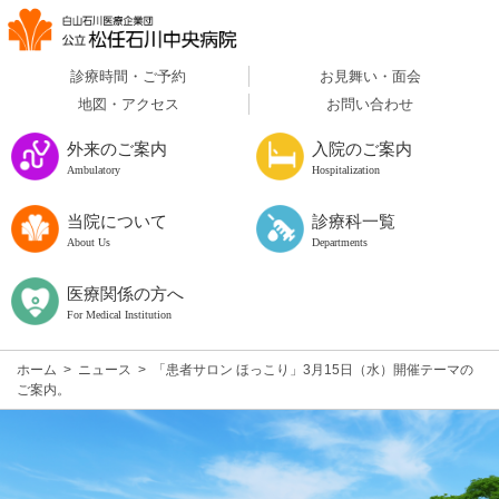
診療時間・ご予約
お見舞い・面会
地図・アクセス
お問い合わせ
外来のご案内
入院のご案内
Ambulatory
Hospitalization
当院について
診療科一覧
About Us
Departments
医療関係の方へ
For Medical Institution
ホーム
>
ニュース
>
「患者サロン ほっこり」3月15日（水）開催テーマの
ご案内。