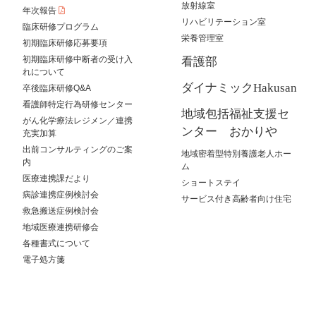
放射線室
年次報告
リハビリテーション室
臨床研修プログラム
栄養管理室
初期臨床研修応募要項
初期臨床研修中断者の受け入
看護部
れについて
ダイナミックHakusan
卒後臨床研修Q&A
看護師特定行為研修センター
地域包括福祉支援セ
がん化学療法レジメン／連携
ンター おかりや
充実加算
出前コンサルティングのご案
地域密着型特別養護老人ホー
内
ム
医療連携課だより
ショートステイ
病診連携症例検討会
サービス付き高齢者向け住宅
救急搬送症例検討会
地域医療連携研修会
各種書式について
電子処方箋