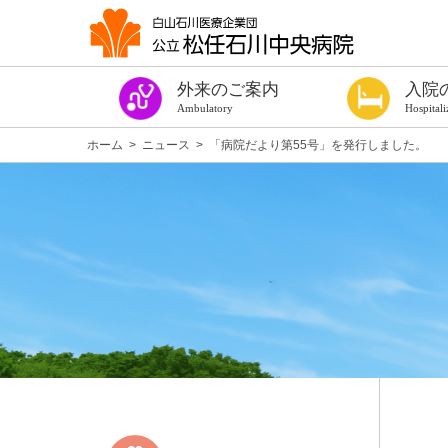
外来のご案内
入院
Ambulatory
Hospitali
今週の診察表
診療時間・ご予約
はじめての方
紹介状をお持ちの方
診察券をお持ちの方（過去に受診したことのある方）
手術や出血を伴う検査を受ける方へ
健康診断
専門外来
発熱者外来
セカンドオピニオン外来
看護外来
よろず相談室
がん相談支援センター
女性専門相談窓口
医療福祉相談
患者サロン ほっこり
各種診断書
入院の手続き
入院の準備
手術や出血を伴
個室のご案内
病棟設備
入院中の生活
入院中のお願い
お見舞い・面会
入院費用につい
退院について
相談窓口
施設案内
医療安全対策
感染防止対策
当院を受診され
入院のご案内パ
ホーム
>
ニュース
>
「病院だより第55号」を発行しました。