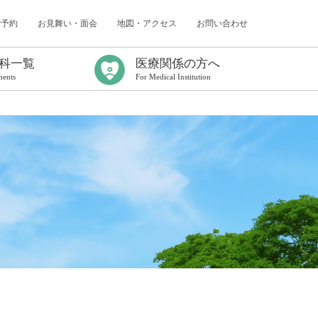
ご予約
お見舞い・面会
地図・アクセス
お問い合わせ
科一覧
医療関係の方へ
ments
For Medical Institution
ター
（認知症研究所）
センター
内科
科
科
採用情報
臨床研修について
年次報告
臨床研修プログラム
初期臨床研修応募要項
初期臨床研修中断者の受け入れについて
卒後臨床研修Q&A
看護師特定行為研修センター
がん化学療法レジメン／連携充実加算
出前コンサルティングのご案内
医療連携課だより
病診連携症例検討会
救急搬送症例検討会
地域医療連携研修会
各種書式について
電子処方箋