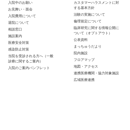
入院中のお願い
カスタマーハラスメントに対
する基本方針
お見舞い・面会
治験の実施について
入院費用について
倫理規定について
退院について
臨床研究に関する情報公開に
相談窓口
ついて（オプトアウト）
施設案内
公表資料
医療安全対策
まっちゅうだより
感染防止対策
院内施設
当院を受診される方へ（一般
フロアマップ
診療に関するご案内）
地図・アクセス
入院のご案内パンフレット
連携医療機関・協力対象施設
広域医療連携