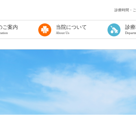
診療時間・
のご案内
当院について
診療
zation
About Us
Depart
う検査を受ける方へ
て
る方へ（一般診療に関するご案内）
ンフレット
理念
病院長挨拶
概要
厚生労働大臣の定める掲示事項
医療情報取得加算について
医療従事者の負担軽減
カスタマーハラスメントに対する基本方針
治験の実施について
倫理規定について
臨床研究に関する情報公開について（オプトアウト）
公表資料
まっちゅうだより
院内施設
フロアマップ
地図・アクセス
連携医療機関・協力対象施設
広域医療連携
歯科口腔外科
甲状腺診療科
病理診断科
麻酔科
放射線診断科
放射線治療科
PETセンター
総合健診セン
集中治療室
臨床検査科
ものわすれ科
小児外科
形成外科
救急医療部
災害医療対策
糖尿病内分泌
消化器内科
循環器内科
呼吸器内科
腎リウマチ内
脳神経内科
精神科
小児科
外科
整形外科
脳神経外科
皮膚科
ひ尿器科
産婦人科
眼科
耳鼻いんこう