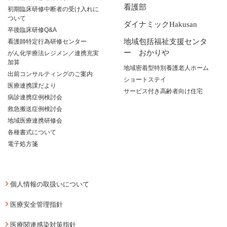
看護部
初期臨床研修中断者の受け入れに
ついて
ダイナミックHakusan
卒後臨床研修Q&A
地域包括福祉支援センタ
看護師特定行為研修センター
ー おかりや
がん化学療法レジメン／連携充実
加算
地域密着型特別養護老人ホーム
出前コンサルティングのご案内
ショートステイ
医療連携課だより
サービス付き高齢者向け住宅
病診連携症例検討会
救急搬送症例検討会
地域医療連携研修会
各種書式について
電子処方箋
個人情報の取扱いについて
医療安全管理指針
医療関連感染対策指針