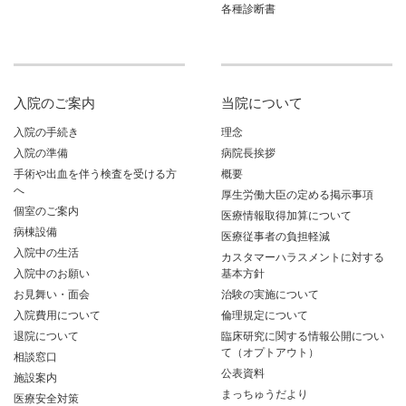
各種診断書
入院のご案内
当院について
入院の手続き
理念
入院の準備
病院長挨拶
手術や出血を伴う検査を受ける方
概要
へ
厚生労働大臣の定める掲示事項
個室のご案内
医療情報取得加算について
病棟設備
医療従事者の負担軽減
入院中の生活
カスタマーハラスメントに対する
入院中のお願い
基本方針
お見舞い・面会
治験の実施について
入院費用について
倫理規定について
退院について
臨床研究に関する情報公開につい
て（オプトアウト）
相談窓口
公表資料
施設案内
まっちゅうだより
医療安全対策