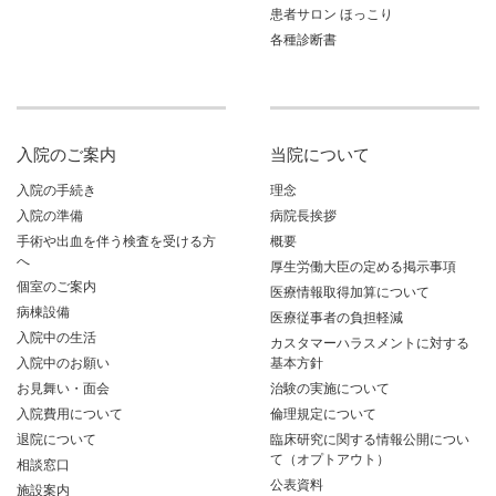
患者サロン ほっこり
各種診断書
入院のご案内
当院について
入院の手続き
理念
入院の準備
病院長挨拶
手術や出血を伴う検査を受ける方
概要
へ
厚生労働大臣の定める掲示事項
個室のご案内
医療情報取得加算について
病棟設備
医療従事者の負担軽減
入院中の生活
カスタマーハラスメントに対する
入院中のお願い
基本方針
お見舞い・面会
治験の実施について
入院費用について
倫理規定について
退院について
臨床研究に関する情報公開につい
て（オプトアウト）
相談窓口
公表資料
施設案内