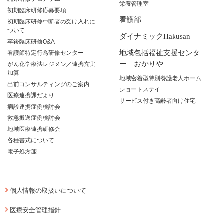
栄養管理室
初期臨床研修応募要項
看護部
初期臨床研修中断者の受け入れに
ついて
ダイナミックHakusan
卒後臨床研修Q&A
地域包括福祉支援センタ
看護師特定行為研修センター
ー おかりや
がん化学療法レジメン／連携充実
加算
地域密着型特別養護老人ホーム
出前コンサルティングのご案内
ショートステイ
医療連携課だより
サービス付き高齢者向け住宅
病診連携症例検討会
救急搬送症例検討会
地域医療連携研修会
各種書式について
電子処方箋
個人情報の取扱いについて
医療安全管理指針