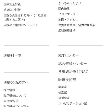
まっちゅうだより
医療安全対策
院内施設
感染防止対策
フロアマップ
当院を受診される方へ（一般診療
に関するご案内）
地図・アクセス
入院のご案内パンフレット
連携医療機関・協力対象施設
広域医療連携
診療科一覧
PETセンター
総合健診センター
放射線治療 LINAC
医療技術部
医療関係の方へ
薬剤室
採用情報
検査室
臨床研修について
放射線室
年次報告
リハビリテーション室
臨床研修プログラム