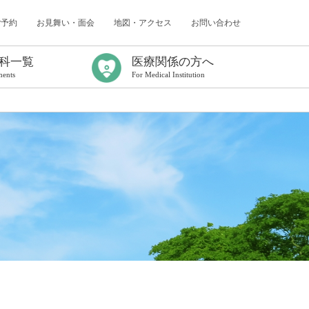
ご予約
お見舞い・面会
地図・アクセス
お問い合わせ
科一覧
医療関係の方へ
ments
For Medical Institution
ター
（認知症研究所）
センター
内科
科
科
採用情報
臨床研修について
年次報告
臨床研修プログラム
初期臨床研修応募要項
初期臨床研修中断者の受け入れについて
卒後臨床研修Q&A
看護師特定行為研修センター
がん化学療法レジメン／連携充実加算
出前コンサルティングのご案内
医療連携課だより
病診連携症例検討会
救急搬送症例検討会
地域医療連携研修会
各種書式について
電子処方箋