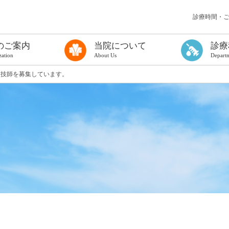
診療時間・
のご案内
当院について
診療
zation
About Us
Depart
う検査を受ける方へ
て
る方へ（一般診療に関するご案内）
ンフレット
理念
病院長挨拶
概要
厚生労働大臣の定める掲示事項
医療情報取得加算について
医療従事者の負担軽減
カスタマーハラスメントに対する基本方針
治験の実施について
倫理規定について
臨床研究に関する情報公開について（オプトアウト）
公表資料
まっちゅうだより
院内施設
フロアマップ
地図・アクセス
連携医療機関・協力対象施設
広域医療連携
歯科口腔外科
甲状腺診療科
病理診断科
麻酔科
放射線診断科
放射線治療科
PETセンター
総合健診セン
集中治療室
臨床検査科
ものわすれ科
小児外科
形成外科
救急医療部
災害医療対策
糖尿病内分泌
消化器内科
循環器内科
呼吸器内科
腎リウマチ内
脳神経内科
精神科
小児科
外科
整形外科
脳神経外科
皮膚科
ひ尿器科
産婦人科
眼科
耳鼻いんこう
査技師を募集しています。