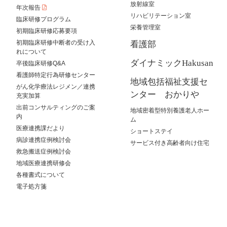
放射線室
年次報告
リハビリテーション室
臨床研修プログラム
栄養管理室
初期臨床研修応募要項
初期臨床研修中断者の受け入
看護部
れについて
ダイナミックHakusan
卒後臨床研修Q&A
看護師特定行為研修センター
地域包括福祉支援セ
がん化学療法レジメン／連携
ンター おかりや
充実加算
出前コンサルティングのご案
地域密着型特別養護老人ホー
内
ム
医療連携課だより
ショートステイ
病診連携症例検討会
サービス付き高齢者向け住宅
救急搬送症例検討会
地域医療連携研修会
各種書式について
電子処方箋