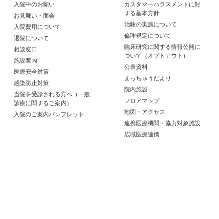
入院中のお願い
カスタマーハラスメントに対
する基本方針
お見舞い・面会
治験の実施について
入院費用について
倫理規定について
退院について
臨床研究に関する情報公開に
相談窓口
ついて（オプトアウト）
施設案内
公表資料
医療安全対策
まっちゅうだより
感染防止対策
院内施設
当院を受診される方へ（一般
フロアマップ
診療に関するご案内）
地図・アクセス
入院のご案内パンフレット
連携医療機関・協力対象施設
広域医療連携