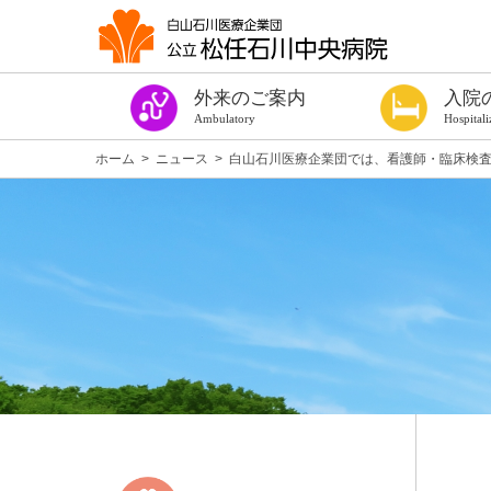
外来のご案内
入院
Ambulatory
Hospitali
今週の診察表
診療時間・ご予約
はじめての方
紹介状をお持ちの方
診察券をお持ちの方（過去に受診したことのある方）
手術や出血を伴う検査を受ける方へ
健康診断
専門外来
発熱者外来
セカンドオピニオン外来
看護外来
よろず相談室
がん相談支援センター
女性専門相談窓口
医療福祉相談
患者サロン ほっこり
各種診断書
入院の手続き
入院の準備
手術や出血を伴
個室のご案内
病棟設備
入院中の生活
入院中のお願い
お見舞い・面会
入院費用につい
退院について
相談窓口
施設案内
医療安全対策
感染防止対策
当院を受診され
入院のご案内パ
ホーム
>
ニュース
>
白山石川医療企業団では、看護師・臨床検