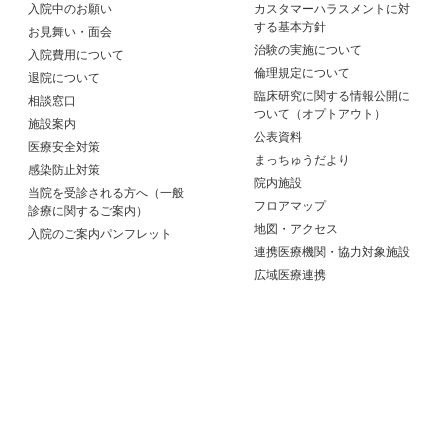
入院中のお願い
カスタマーハラスメントに対
する基本方針
お見舞い・面会
治験の実施について
入院費用について
倫理規定について
退院について
臨床研究に関する情報公開に
相談窓口
ついて（オプトアウト）
施設案内
公表資料
医療安全対策
まっちゅうだより
感染防止対策
院内施設
当院を受診される方へ（一般
フロアマップ
診療に関するご案内）
地図・アクセス
入院のご案内パンフレット
連携医療機関・協力対象施設
広域医療連携