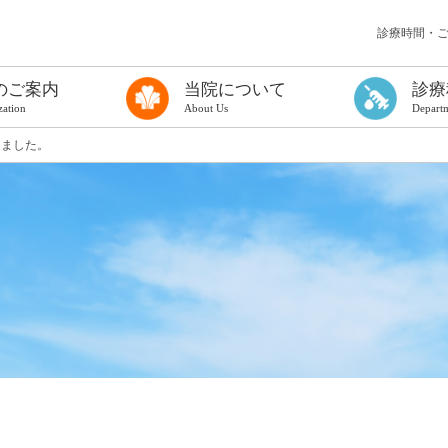
診療時間・
のご案内
当院について
診療
zation
About Us
Depart
う検査を受ける方へ
て
る方へ（一般診療に関するご案内）
ンフレット
理念
病院長挨拶
概要
厚生労働大臣の定める掲示事項
医療情報取得加算について
医療従事者の負担軽減
カスタマーハラスメントに対する基本方針
治験の実施について
倫理規定について
臨床研究に関する情報公開について（オプトアウト）
公表資料
まっちゅうだより
院内施設
フロアマップ
地図・アクセス
連携医療機関・協力対象施設
広域医療連携
歯科口腔外科
甲状腺診療科
病理診断科
麻酔科
放射線診断科
放射線治療科
PETセンター
総合健診セン
集中治療室
臨床検査科
ものわすれ科
小児外科
形成外科
救急医療部
災害医療対策
糖尿病内分泌
消化器内科
循環器内科
呼吸器内科
腎リウマチ内
脳神経内科
精神科
小児科
外科
整形外科
脳神経外科
皮膚科
ひ尿器科
産婦人科
眼科
耳鼻いんこう
しました。