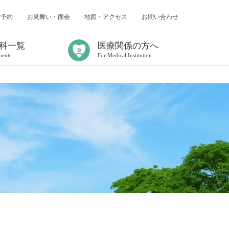
ご予約
お見舞い・面会
地図・アクセス
お問い合わせ
科一覧
医療関係の方へ
ments
For Medical Institution
ター
（認知症研究所）
センター
内科
科
科
採用情報
臨床研修について
年次報告
臨床研修プログラム
初期臨床研修応募要項
初期臨床研修中断者の受け入れについて
卒後臨床研修Q&A
看護師特定行為研修センター
がん化学療法レジメン／連携充実加算
出前コンサルティングのご案内
医療連携課だより
病診連携症例検討会
救急搬送症例検討会
地域医療連携研修会
各種書式について
電子処方箋