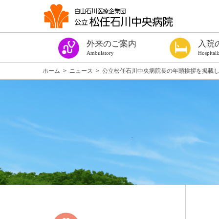
外来のご案内
入院
Ambulatory
Hospitali
今週の診察表
診療時間・ご予約
はじめての方
紹介状をお持ちの方
診察券をお持ちの方（過去に受診したことのある方）
手術や出血を伴う検査を受ける方へ
健康診断
専門外来
発熱者外来
セカンドオピニオン外来
看護外来
よろず相談室
がん相談支援センター
女性専門相談窓口
医療福祉相談
患者サロン ほっこり
各種診断書
入院の手続き
入院の準備
手術や出血を伴
個室のご案内
病棟設備
入院中の生活
入院中のお願い
お見舞い・面会
入院費用につい
退院について
相談窓口
施設案内
医療安全対策
感染防止対策
当院を受診され
入院のご案内パ
ホーム
>
ニュース
>
公立松任石川中央病院長の年頭挨拶を掲載