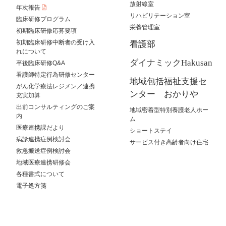
放射線室
年次報告
リハビリテーション室
臨床研修プログラム
栄養管理室
初期臨床研修応募要項
初期臨床研修中断者の受け入
看護部
れについて
ダイナミックHakusan
卒後臨床研修Q&A
看護師特定行為研修センター
地域包括福祉支援セ
がん化学療法レジメン／連携
ンター おかりや
充実加算
出前コンサルティングのご案
地域密着型特別養護老人ホー
内
ム
医療連携課だより
ショートステイ
病診連携症例検討会
サービス付き高齢者向け住宅
救急搬送症例検討会
地域医療連携研修会
各種書式について
電子処方箋