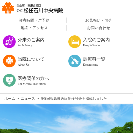
診療時間・ご予約
お見舞い・面会
地図・アクセス
お問い合わせ
外来のご案内
入院のご案内
Ambulatory
Hospitalization
当院について
診療科一覧
About Us
Departments
医療関係の方へ
For Medical Institution
ホーム
>
ニュース
>
第8回救急搬送症例検討会を掲載しました