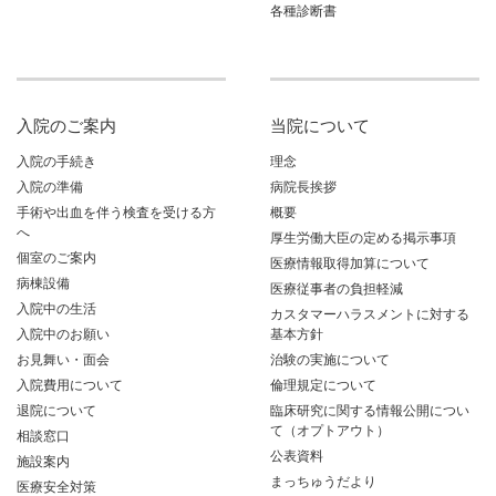
各種診断書
入院のご案内
当院について
入院の手続き
理念
入院の準備
病院長挨拶
手術や出血を伴う検査を受ける方
概要
へ
厚生労働大臣の定める掲示事項
個室のご案内
医療情報取得加算について
病棟設備
医療従事者の負担軽減
入院中の生活
カスタマーハラスメントに対する
入院中のお願い
基本方針
お見舞い・面会
治験の実施について
入院費用について
倫理規定について
退院について
臨床研究に関する情報公開につい
て（オプトアウト）
相談窓口
公表資料
施設案内
まっちゅうだより
医療安全対策