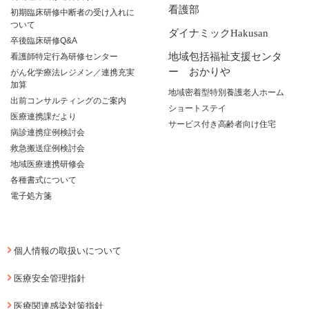
看護部
初期臨床研修中断者の受け入れに
ついて
ダイナミックHakusan
卒後臨床研修Q&A
地域包括福祉支援センタ
看護師特定行為研修センター
ー おかりや
がん化学療法レジメン／連携充実
加算
地域密着型特別養護老人ホーム
出前コンサルティングのご案内
ショートステイ
医療連携課だより
サービス付き高齢者向け住宅
病診連携症例検討会
救急搬送症例検討会
地域医療連携研修会
各種書式について
電子処方箋
個人情報の取扱いについて
医療安全管理指針
医療関連感染対策指針