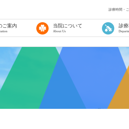
診療時間・
のご案内
当院について
診療
zation
About Us
Depart
う検査を受ける方へ
て
る方へ（一般診療に関するご案内）
ンフレット
理念
病院長挨拶
概要
厚生労働大臣の定める掲示事項
医療情報取得加算について
医療従事者の負担軽減
カスタマーハラスメントに対する基本方針
治験の実施について
倫理規定について
臨床研究に関する情報公開について（オプトアウト）
公表資料
まっちゅうだより
院内施設
フロアマップ
地図・アクセス
連携医療機関・協力対象施設
広域医療連携
歯科口腔外科
甲状腺診療科
病理診断科
麻酔科
放射線診断科
放射線治療科
PETセンター
総合健診セン
集中治療室
臨床検査科
ものわすれ科
小児外科
形成外科
救急医療部
災害医療対策
糖尿病内分泌
消化器内科
循環器内科
呼吸器内科
腎リウマチ内
脳神経内科
精神科
小児科
外科
整形外科
脳神経外科
皮膚科
ひ尿器科
産婦人科
眼科
耳鼻いんこう