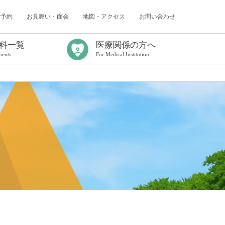
ご予約
お見舞い・面会
地図・アクセス
お問い合わせ
科一覧
医療関係の方へ
ments
For Medical Institution
ター
（認知症研究所）
センター
内科
科
科
採用情報
臨床研修について
年次報告
臨床研修プログラム
初期臨床研修応募要項
初期臨床研修中断者の受け入れについて
卒後臨床研修Q&A
看護師特定行為研修センター
がん化学療法レジメン／連携充実加算
出前コンサルティングのご案内
医療連携課だより
病診連携症例検討会
救急搬送症例検討会
地域医療連携研修会
各種書式について
電子処方箋