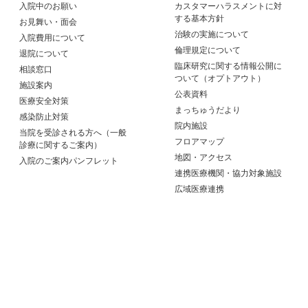
入院中のお願い
カスタマーハラスメントに対
する基本方針
お見舞い・面会
治験の実施について
入院費用について
倫理規定について
退院について
臨床研究に関する情報公開に
相談窓口
ついて（オプトアウト）
施設案内
公表資料
医療安全対策
まっちゅうだより
感染防止対策
院内施設
当院を受診される方へ（一般
フロアマップ
診療に関するご案内）
地図・アクセス
入院のご案内パンフレット
連携医療機関・協力対象施設
広域医療連携