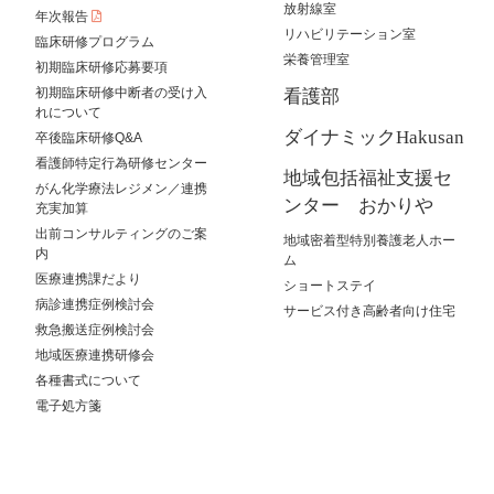
放射線室
年次報告
リハビリテーション室
臨床研修プログラム
栄養管理室
初期臨床研修応募要項
初期臨床研修中断者の受け入
看護部
れについて
ダイナミックHakusan
卒後臨床研修Q&A
看護師特定行為研修センター
地域包括福祉支援セ
がん化学療法レジメン／連携
ンター おかりや
充実加算
出前コンサルティングのご案
地域密着型特別養護老人ホー
内
ム
医療連携課だより
ショートステイ
病診連携症例検討会
サービス付き高齢者向け住宅
救急搬送症例検討会
地域医療連携研修会
各種書式について
電子処方箋