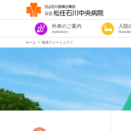
外来のご案内
入院
Ambulatory
Hospitali
今週の診察表
診療時間・ご予約
はじめての方
紹介状をお持ちの方
診察券をお持ちの方（過去に受診したことのある方）
手術や出血を伴う検査を受ける方へ
健康診断
専門外来
発熱者外来
セカンドオピニオン外来
看護外来
よろず相談室
がん相談支援センター
女性専門相談窓口
医療福祉相談
患者サロン ほっこり
各種診断書
入院の手続き
入院の準備
手術や出血を伴
個室のご案内
病棟設備
入院中の生活
入院中のお願い
お見舞い・面会
入院費用につい
退院について
相談窓口
施設案内
医療安全対策
感染防止対策
当院を受診され
入院のご案内パ
ホーム
>
地域フォーミュラリ