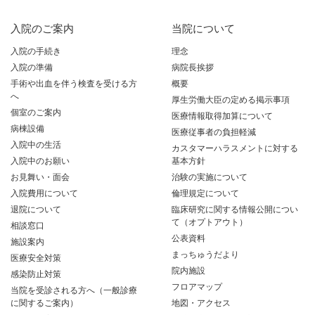
入院のご案内
当院について
入院の手続き
理念
入院の準備
病院長挨拶
手術や出血を伴う検査を受ける方
概要
へ
厚生労働大臣の定める掲示事項
個室のご案内
医療情報取得加算について
病棟設備
医療従事者の負担軽減
入院中の生活
カスタマーハラスメントに対する
入院中のお願い
基本方針
お見舞い・面会
治験の実施について
入院費用について
倫理規定について
退院について
臨床研究に関する情報公開につい
て（オプトアウト）
相談窓口
公表資料
施設案内
まっちゅうだより
医療安全対策
院内施設
感染防止対策
フロアマップ
当院を受診される方へ（一般診療
に関するご案内）
地図・アクセス