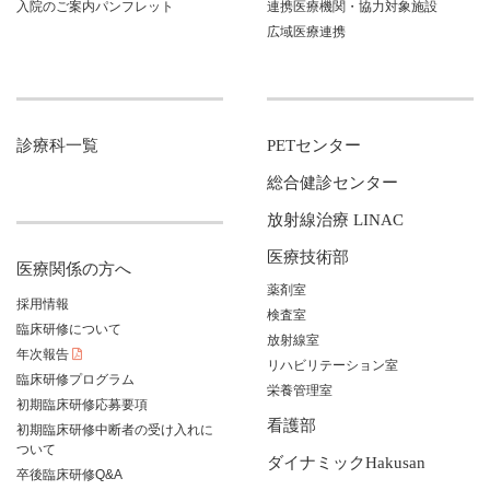
入院のご案内パンフレット
連携医療機関・協力対象施設
広域医療連携
診療科一覧
PETセンター
総合健診センター
放射線治療 LINAC
医療技術部
医療関係の方へ
薬剤室
採用情報
検査室
臨床研修について
放射線室
年次報告
リハビリテーション室
臨床研修プログラム
栄養管理室
初期臨床研修応募要項
看護部
初期臨床研修中断者の受け入れに
ついて
ダイナミックHakusan
卒後臨床研修Q&A