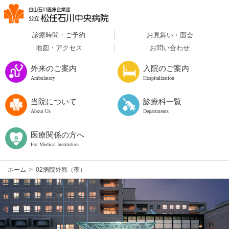
診療時間・ご予約
お見舞い・面会
地図・アクセス
お問い合わせ
外来のご案内
入院のご案内
Ambulatory
Hospitalization
当院について
診療科一覧
About Us
Departments
医療関係の方へ
For Medical Institution
ホーム
>
02病院外観（夜）