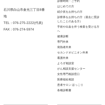
診療時間・ご予約
はじめての方
石川県白山市倉光三丁目8番
紹介状をお持ちの方
地
診察券をお持ちの方（過去に受診
したことのある方）
TEL：076-275-2222(代表)
手術や出血を伴う検査を受ける方
FAX：076-274-5974
へ
健康診断
専門外来
発熱者外来
セカンドオピニオン外来
看護外来
よろず相談室
がん相談支援センター
女性専門相談窓口
医療福祉相談
患者サロン ほっこり
各種診断書