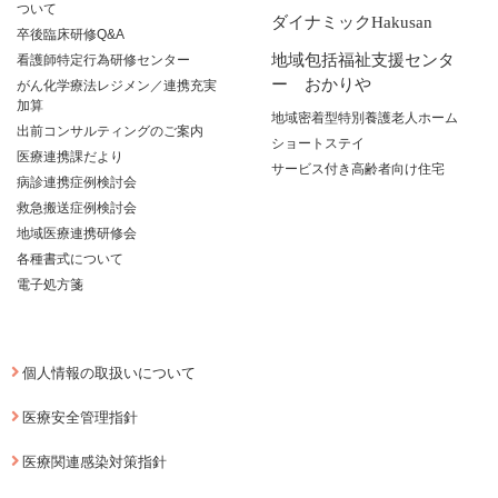
ついて
ダイナミックHakusan
卒後臨床研修Q&A
地域包括福祉支援センタ
看護師特定行為研修センター
ー おかりや
がん化学療法レジメン／連携充実
加算
地域密着型特別養護老人ホーム
出前コンサルティングのご案内
ショートステイ
医療連携課だより
サービス付き高齢者向け住宅
病診連携症例検討会
救急搬送症例検討会
地域医療連携研修会
各種書式について
電子処方箋
個人情報の取扱いについて
医療安全管理指針
医療関連感染対策指針