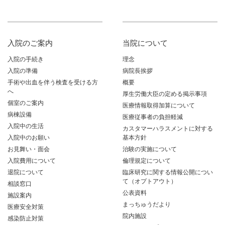
入院のご案内
当院について
入院の手続き
理念
入院の準備
病院長挨拶
手術や出血を伴う検査を受ける方
概要
へ
厚生労働大臣の定める掲示事項
個室のご案内
医療情報取得加算について
病棟設備
医療従事者の負担軽減
入院中の生活
カスタマーハラスメントに対する
入院中のお願い
基本方針
お見舞い・面会
治験の実施について
入院費用について
倫理規定について
退院について
臨床研究に関する情報公開につい
て（オプトアウト）
相談窓口
公表資料
施設案内
まっちゅうだより
医療安全対策
院内施設
感染防止対策