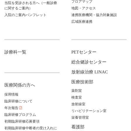
フロアマップ
当院を受診される方へ（一般診療
に関するご案内）
地図・アクセス
入院のご案内パンフレット
連携医療機関・協力対象施設
広域医療連携
診療科一覧
PETセンター
総合健診センター
放射線治療 LINAC
医療技術部
医療関係の方へ
薬剤室
採用情報
検査室
臨床研修について
放射線室
年次報告
リハビリテーション室
臨床研修プログラム
栄養管理室
初期臨床研修応募要項
看護部
初期臨床研修中断者の受け入れに