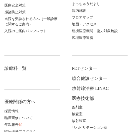
まっちゅうだより
医療安全対策
院内施設
感染防止対策
フロアマップ
当院を受診される方へ（一般診療
に関するご案内）
地図・アクセス
入院のご案内パンフレット
連携医療機関・協力対象施設
広域医療連携
診療科一覧
PETセンター
総合健診センター
放射線治療 LINAC
医療技術部
医療関係の方へ
薬剤室
採用情報
検査室
臨床研修について
放射線室
年次報告
リハビリテーション室
臨床研修プログラム