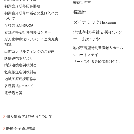
栄養管理室
初期臨床研修応募要項
看護部
初期臨床研修中断者の受け入れに
ついて
ダイナミックHakusan
卒後臨床研修Q&A
地域包括福祉支援センタ
看護師特定行為研修センター
ー おかりや
がん化学療法レジメン／連携充実
加算
地域密着型特別養護老人ホーム
出前コンサルティングのご案内
ショートステイ
医療連携課だより
サービス付き高齢者向け住宅
病診連携症例検討会
救急搬送症例検討会
地域医療連携研修会
各種書式について
電子処方箋
個人情報の取扱いについて
医療安全管理指針