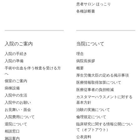
患者サロン ほっこり
各種診断書
入院のご案内
当院について
入院の手続き
理念
入院の準備
病院長挨拶
手術や出血を伴う検査を受ける方
概要
へ
厚生労働大臣の定める掲示事項
個室のご案内
医療情報取得加算について
病棟設備
医療従事者の負担軽減
入院中の生活
カスタマーハラスメントに対する
入院中のお願い
基本方針
お見舞い・面会
治験の実施について
入院費用について
倫理規定について
退院について
臨床研究に関する情報公開につい
て（オプトアウト）
相談窓口
公表資料
施設案内